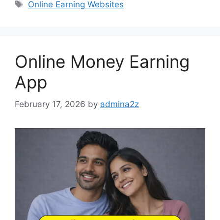
Tags
Online Earning Websites
Online Money Earning
App
February 17, 2026
by
admina2z