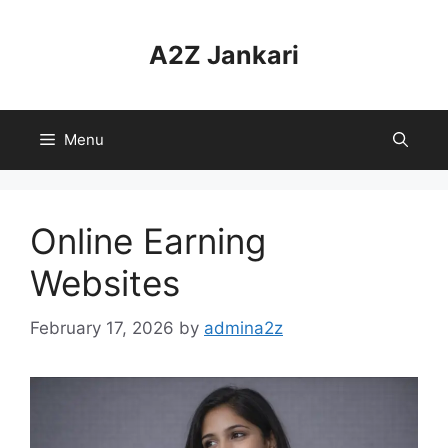
Skip
to
A2Z Jankari
content
Menu
Online Earning
Websites
February 17, 2026
by
admina2z