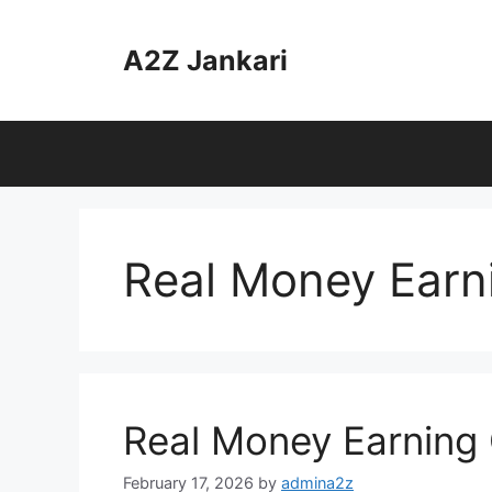
Skip
to
A2Z Jankari
content
Real Money Ear
Real Money Earning
February 17, 2026
by
admina2z