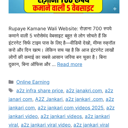
Rupaye Kamane Wali Website: रोज़ाना 700 रुपये
कमाने वाली 5 भरोसेमंद वेबसाइट बहुत से लोग सोचते हैं कि
इंटरनेट सिर्फ टाइम पास के लिए है—वीडियो देखो, मीम्स स्क्रॉल
करो और दिन खत्म। लेकिन सच यह है कि आज इंटरनेट लाखों
लोगों की कमाई का सबसे आसान जरिया बन चुका है। बिना
दुकान, बिना ऑफिस और …
Read more
Categories
Online Earning
Tags
a2z infra share price
,
a2z janakri.com
,
a2z
janari com
,
A2Z Jankari
,
a2z jankari .com
,
a2z
jankari com
,
a2z jankari com videos 2025
,
a2z
jankari video
,
a2z jankari videos
,
a2z jankari
viral
,
a2z jankari viral video
,
a2z jankari viral