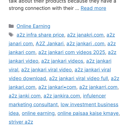
talk about their products because they have a
strong connection with their …
Read more
Categories
Online Earning
Tags
a2z infra share price
,
a2z janakri.com
,
a2z
janari com
,
A2Z Jankari
,
a2z jankari .com
,
a2z
jankari com
,
a2z jankari com videos 2025
,
a2z
jankari video
,
a2z jankari videos
,
a2z jankari
viral
,
a2z jankari viral video
,
a2z jankari viral
video download
,
a2z jankari viral video full
,
a2z
jankari.com
,
a2z jankari•com
,
a2z jankarri.com
,
a2z janki com
,
a2z jankira.com
,
infulencer
marketing consultant
,
low investment business
idea
,
online earning
,
online paisaa kaise kmaye
,
striver a2z