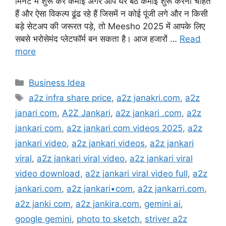
मिनट में शुरू करें कमाई अगर आप घर बैठे कमाई शुरू करना चाहते
हैं और ऐसा विकल्प ढूंढ रहे हैं जिसमें न कोई पूंजी लगे और न किसी
बड़े सेटअप की जरूरत पड़े, तो Meesho 2025 में आपके लिए
सबसे भरोसेमंद प्लेटफॉर्म बन सकता है। आज हजारों …
Read
more
Categories
Business Idea
Tags
a2z infra share price
,
a2z janakri.com
,
a2z
janari com
,
A2Z Jankari
,
a2z jankari .com
,
a2z
jankari com
,
a2z jankari com videos 2025
,
a2z
jankari video
,
a2z jankari videos
,
a2z jankari
viral
,
a2z jankari viral video
,
a2z jankari viral
video download
,
a2z jankari viral video full
,
a2z
jankari.com
,
a2z jankari•com
,
a2z jankarri.com
,
a2z janki com
,
a2z jankira.com
,
gemini ai
,
google gemini
,
photo to sketch
,
striver a2z