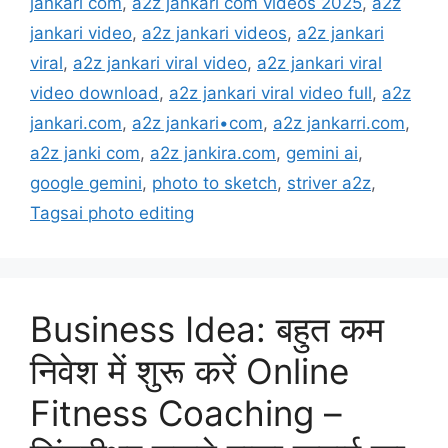
jankari com
,
a2z jankari com videos 2025
,
a2z
jankari video
,
a2z jankari videos
,
a2z jankari
viral
,
a2z jankari viral video
,
a2z jankari viral
video download
,
a2z jankari viral video full
,
a2z
jankari.com
,
a2z jankari•com
,
a2z jankarri.com
,
a2z janki com
,
a2z jankira.com
,
gemini ai
,
google gemini
,
photo to sketch
,
striver a2z
,
Tagsai photo editing
Business Idea: बहुत कम
निवेश में शुरू करें Online
Fitness Coaching –