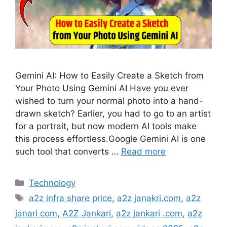
Gemini AI: How to Easily Create a Sketch from
Your Photo Using Gemini AI Have you ever
wished to turn your normal photo into a hand-
drawn sketch? Earlier, you had to go to an artist
for a portrait, but now modern AI tools make
this process effortless.Google Gemini AI is one
such tool that converts …
Read more
Categories
Technology
Tags
a2z infra share price
,
a2z janakri.com
,
a2z
janari com
,
A2Z Jankari
,
a2z jankari .com
,
a2z