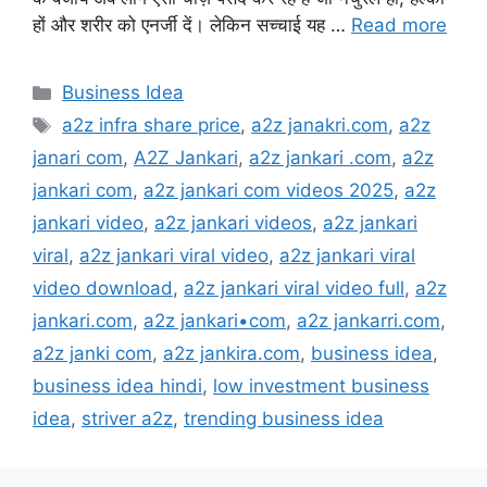
हों और शरीर को एनर्जी दें। लेकिन सच्चाई यह …
Read more
Categories
Business Idea
Tags
a2z infra share price
,
a2z janakri.com
,
a2z
janari com
,
A2Z Jankari
,
a2z jankari .com
,
a2z
jankari com
,
a2z jankari com videos 2025
,
a2z
jankari video
,
a2z jankari videos
,
a2z jankari
viral
,
a2z jankari viral video
,
a2z jankari viral
video download
,
a2z jankari viral video full
,
a2z
jankari.com
,
a2z jankari•com
,
a2z jankarri.com
,
a2z janki com
,
a2z jankira.com
,
business idea
,
business idea hindi
,
low investment business
idea
,
striver a2z
,
trending business idea