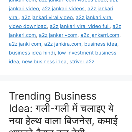
jankari video
,
a2z jankari videos
,
a2z jankari
viral
,
a2z jankari viral video
,
a2z jankari viral
video download
,
a2z jankari viral video full
,
a2z
jankari.com
,
a2z jankari•com
,
a2z jankarri.com
,
a2z janki com
,
a2z jankira.com
,
business idea
,
business idea hindi
,
low investment business
idea
,
new business idea
,
striver a2z
Trending Business
Idea: गली-गली में चलाइए ये
नया हेल्थ वाला बिजनेस, कमाई