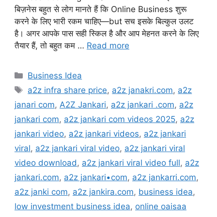
बिज़नेस बहुत से लोग मानते हैं कि Online Business शुरू
करने के लिए भारी रकम चाहिए—but सच इसके बिल्कुल उलट
है। अगर आपके पास सही स्किल है और आप मेहनत करने के लिए
तैयार हैं, तो बहुत कम …
Read more
Categories
Business Idea
Tags
a2z infra share price
,
a2z janakri.com
,
a2z
janari com
,
A2Z Jankari
,
a2z jankari .com
,
a2z
jankari com
,
a2z jankari com videos 2025
,
a2z
jankari video
,
a2z jankari videos
,
a2z jankari
viral
,
a2z jankari viral video
,
a2z jankari viral
video download
,
a2z jankari viral video full
,
a2z
jankari.com
,
a2z jankari•com
,
a2z jankarri.com
,
a2z janki com
,
a2z jankira.com
,
business idea
,
low investment business idea
,
online oaisaa