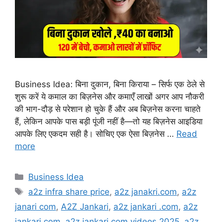
Business Idea: बिना दुकान, बिना किराया – सिर्फ एक ठेले से
शुरू करें ये कमाल का बिज़नेस और कमाएँ लाखों अगर आप नौकरी
की भाग-दौड़ से परेशान हो चुके हैं और अब बिज़नेस करना चाहते
हैं, लेकिन आपके पास बड़ी पूंजी नहीं है—तो यह बिज़नेस आइडिया
आपके लिए एकदम सही है। सोचिए एक ऐसा बिज़नेस …
Read
more
Categories
Business Idea
Tags
a2z infra share price
,
a2z janakri.com
,
a2z
janari com
,
A2Z Jankari
,
a2z jankari .com
,
a2z
jankari com
,
a2z jankari com videos 2025
,
a2z