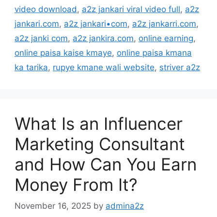
video download
,
a2z jankari viral video full
,
a2z
jankari.com
,
a2z jankari•com
,
a2z jankarri.com
,
a2z janki com
,
a2z jankira.com
,
online earning
,
online paisa kaise kmaye
,
online paisa kmana
ka tarika
,
rupye kmane wali website
,
striver a2z
What Is an Influencer
Marketing Consultant
and How Can You Earn
Money From It?
November 16, 2025
by
admina2z