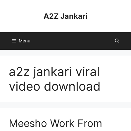
Skip
to
A2Z Jankari
content
Menu
a2z jankari viral
video download
Meesho Work From