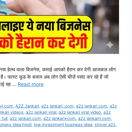
या हेल्थ वाला बिजनेस, कमाई आपको हैरान कर देगी आजकल लोग
हैं। फास्ट फूड के बजाय अब लोग ऐसी चीज़ें पसंद कर रहे हैं जो
च्चाई यह …
Read more
ari com
,
A2Z Jankari
,
a2z jankari .com
,
a2z jankari com
,
a2z
nkari videos
,
a2z jankari viral
,
a2z jankari viral video
,
a2z
 full
,
a2z jankari.com
,
a2z jankari•com
,
a2z jankarri.com
,
iness idea hindi
,
low investment business idea
,
striver a2z
,