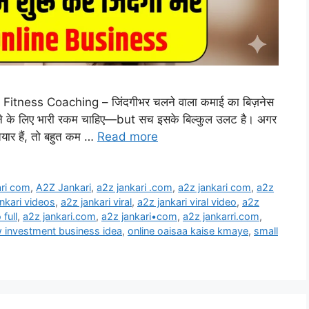
ne Fitness Coaching – जिंदगीभर चलने वाला कमाई का बिज़नेस
रने के लिए भारी रकम चाहिए—but सच इसके बिल्कुल उलट है। अगर
यार हैं, तो बहुत कम …
Read more
ari com
,
A2Z Jankari
,
a2z jankari .com
,
a2z jankari com
,
a2z
nkari videos
,
a2z jankari viral
,
a2z jankari viral video
,
a2z
 full
,
a2z jankari.com
,
a2z jankari•com
,
a2z jankarri.com
,
w investment business idea
,
online oaisaa kaise kmaye
,
small