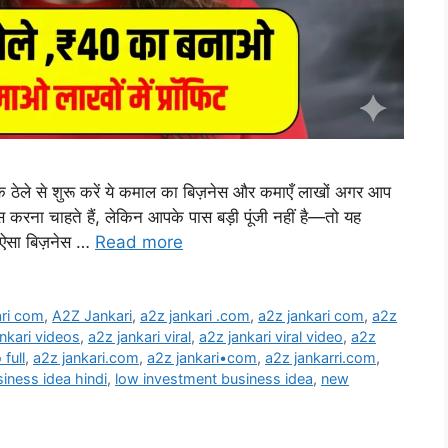
 ठेले से शुरू करें ये कमाल का बिज़नेस और कमाएँ लाखों अगर आप
स करना चाहते हैं, लेकिन आपके पास बड़ी पूंजी नहीं है—तो यह
 ऐसा बिज़नेस …
Read more
ari com
,
A2Z Jankari
,
a2z jankari .com
,
a2z jankari com
,
a2z
nkari videos
,
a2z jankari viral
,
a2z jankari viral video
,
a2z
 full
,
a2z jankari.com
,
a2z jankari•com
,
a2z jankarri.com
,
iness idea hindi
,
low investment business idea
,
new