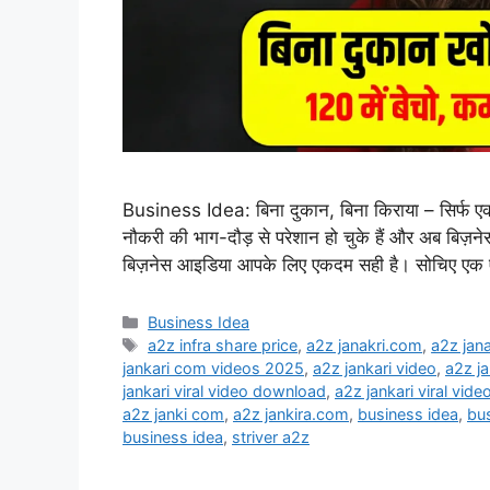
Business Idea: बिना दुकान, बिना किराया – सिर्फ एक
नौकरी की भाग-दौड़ से परेशान हो चुके हैं और अब बिज़ने
बिज़नेस आइडिया आपके लिए एकदम सही है। सोचिए एक
Categories
Business Idea
Tags
a2z infra share price
,
a2z janakri.com
,
a2z jan
jankari com videos 2025
,
a2z jankari video
,
a2z ja
jankari viral video download
,
a2z jankari viral video
a2z janki com
,
a2z jankira.com
,
business idea
,
bus
business idea
,
striver a2z