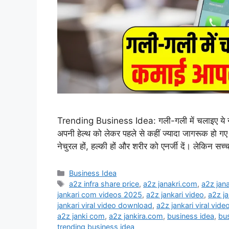
Trending Business Idea: गली-गली में चलाइए ये न
अपनी हेल्थ को लेकर पहले से कहीं ज्यादा जागरूक हो गए 
नेचुरल हों, हल्की हों और शरीर को एनर्जी दें। लेकिन स
Categories
Business Idea
Tags
a2z infra share price
,
a2z janakri.com
,
a2z jan
jankari com videos 2025
,
a2z jankari video
,
a2z ja
jankari viral video download
,
a2z jankari viral video
a2z janki com
,
a2z jankira.com
,
business idea
,
bus
trending business idea