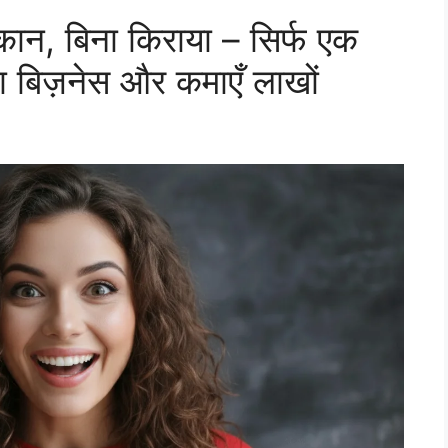
ान, बिना किराया – सिर्फ एक
का बिज़नेस और कमाएँ लाखों