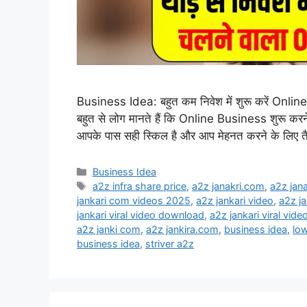
Business Idea: बहुत कम निवेश में शुरू करें Onli
बहुत से लोग मानते हैं कि Online Business शुरू क
आपके पास सही स्किल है और आप मेहनत करने के लिए तै
Categories
Business Idea
Tags
a2z infra share price
,
a2z janakri.com
,
a2z jan
jankari com videos 2025
,
a2z jankari video
,
a2z ja
jankari viral video download
,
a2z jankari viral video
a2z janki com
,
a2z jankira.com
,
business idea
,
lo
business idea
,
striver a2z