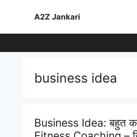
Skip
to
A2Z Jankari
content
business idea
Business Idea: बहुत कम न
Fitness Coaching – जि