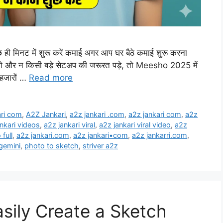
ट में शुरू करें कमाई अगर आप घर बैठे कमाई शुरू करना
ंजी लगे और न किसी बड़े सेटअप की जरूरत पड़े, तो Meesho 2025 में
 हजारों …
Read more
ari com
,
A2Z Jankari
,
a2z jankari .com
,
a2z jankari com
,
a2z
nkari videos
,
a2z jankari viral
,
a2z jankari viral video
,
a2z
 full
,
a2z jankari.com
,
a2z jankari•com
,
a2z jankarri.com
,
gemini
,
photo to sketch
,
striver a2z
sily Create a Sketch