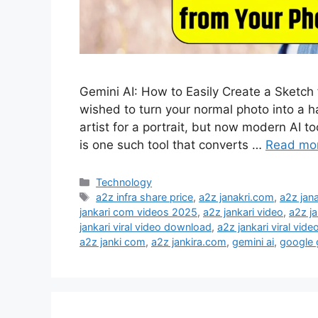
Gemini AI: How to Easily Create a Sketch
wished to turn your normal photo into a h
artist for a portrait, but now modern AI t
is one such tool that converts …
Read mo
Categories
Technology
Tags
a2z infra share price
,
a2z janakri.com
,
a2z jan
jankari com videos 2025
,
a2z jankari video
,
a2z ja
jankari viral video download
,
a2z jankari viral video
a2z janki com
,
a2z jankira.com
,
gemini ai
,
google 