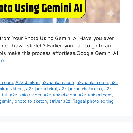
 from Your Photo Using Gemini AI Have you ever
and-drawn sketch? Earlier, you had to go to an
ools make this process effortless.Google Gemini AI
re
ari com
,
A2Z Jankari
,
a2z jankari .com
,
a2z jankari com
,
a2z
nkari videos
,
a2z jankari viral
,
a2z jankari viral video
,
a2z
 full
,
a2z jankari.com
,
a2z jankari•com
,
a2z jankarri.com
,
gemini
,
photo to sketch
,
striver a2z
,
Tagsai photo editing