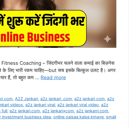
ne Fitness Coaching – जिंदगीभर चलने वाला कमाई का बिज़नेस
रने के लिए भारी रकम चाहिए—but सच इसके बिल्कुल उलट है। अगर
यार हैं, तो बहुत कम …
Read more
ari com
,
A2Z Jankari
,
a2z jankari .com
,
a2z jankari com
,
a2z
nkari videos
,
a2z jankari viral
,
a2z jankari viral video
,
a2z
 full
,
a2z jankari.com
,
a2z jankari•com
,
a2z jankarri.com
,
w investment business idea
,
online oaisaa kaise kmaye
,
small