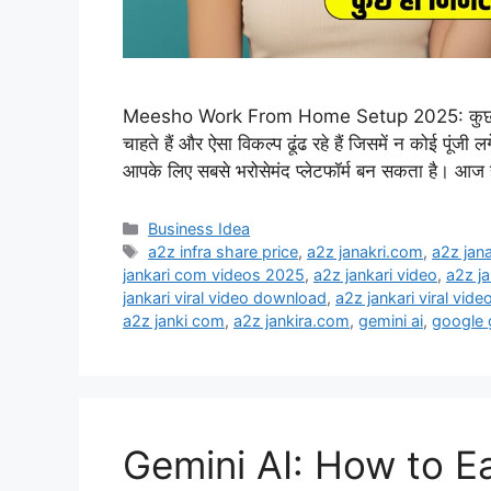
Meesho Work From Home Setup 2025: कुछ ही मिन
चाहते हैं और ऐसा विकल्प ढूंढ रहे हैं जिसमें न कोई पू
आपके लिए सबसे भरोसेमंद प्लेटफॉर्म बन सकता है। आज
Categories
Business Idea
Tags
a2z infra share price
,
a2z janakri.com
,
a2z jan
jankari com videos 2025
,
a2z jankari video
,
a2z ja
jankari viral video download
,
a2z jankari viral video
a2z janki com
,
a2z jankira.com
,
gemini ai
,
google 
Gemini AI: How to Ea