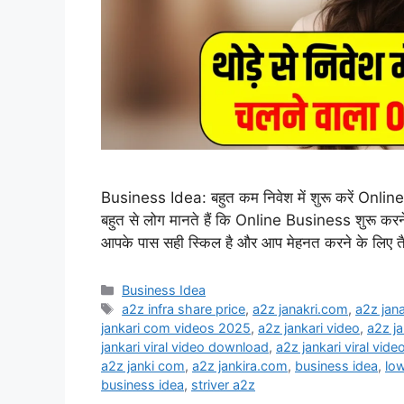
Business Idea: बहुत कम निवेश में शुरू करें Onli
बहुत से लोग मानते हैं कि Online Business शुरू क
आपके पास सही स्किल है और आप मेहनत करने के लिए तै
Categories
Business Idea
Tags
a2z infra share price
,
a2z janakri.com
,
a2z jan
jankari com videos 2025
,
a2z jankari video
,
a2z ja
jankari viral video download
,
a2z jankari viral video
a2z janki com
,
a2z jankira.com
,
business idea
,
lo
business idea
,
striver a2z