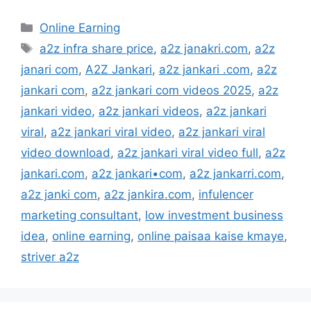
Categories
Online Earning
Tags
a2z infra share price
,
a2z janakri.com
,
a2z
janari com
,
A2Z Jankari
,
a2z jankari .com
,
a2z
jankari com
,
a2z jankari com videos 2025
,
a2z
jankari video
,
a2z jankari videos
,
a2z jankari
viral
,
a2z jankari viral video
,
a2z jankari viral
video download
,
a2z jankari viral video full
,
a2z
jankari.com
,
a2z jankari•com
,
a2z jankarri.com
,
a2z janki com
,
a2z jankira.com
,
infulencer
marketing consultant
,
low investment business
idea
,
online earning
,
online paisaa kaise kmaye
,
striver a2z