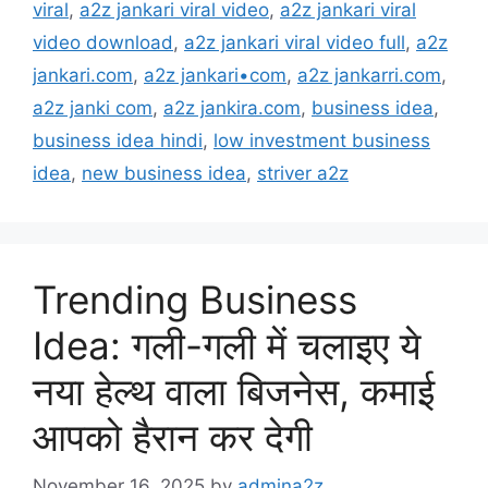
viral
,
a2z jankari viral video
,
a2z jankari viral
video download
,
a2z jankari viral video full
,
a2z
jankari.com
,
a2z jankari•com
,
a2z jankarri.com
,
a2z janki com
,
a2z jankira.com
,
business idea
,
business idea hindi
,
low investment business
idea
,
new business idea
,
striver a2z
Trending Business
Idea: गली-गली में चलाइए ये
नया हेल्थ वाला बिजनेस, कमाई
आपको हैरान कर देगी
November 16, 2025
by
admina2z