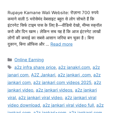
Rupaye Kamane Wali Website: रोज़ाना 700 रुपये
कमाने वाली 5 भरोसेमंद वेबसाइट बहुत से लोग सोचते हैं कि
इंटरनेट सिर्फ टाइम पास के लिए है—वीडियो देखो, मीम्स स्क्रॉल
करो और दिन खत्म। लेकिन सच यह है कि आज इंटरनेट लाखों
लोगों की कमाई का सबसे आसान जरिया बन चुका है। बिना
दुकान, बिना ऑफिस और …
Read more
Categories
Online Earning
Tags
a2z infra share price
,
a2z janakri.com
,
a2z
janari com
,
A2Z Jankari
,
a2z jankari .com
,
a2z
jankari com
,
a2z jankari com videos 2025
,
a2z
jankari video
,
a2z jankari videos
,
a2z jankari
viral
,
a2z jankari viral video
,
a2z jankari viral
video download
,
a2z jankari viral video full
,
a2z
jankari.com
,
a2z jankari•com
,
a2z jankarri.com
,