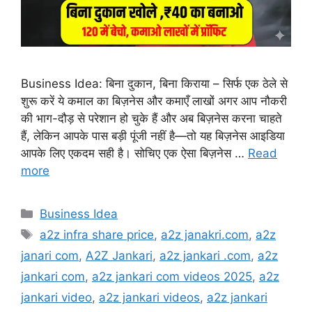
Business Idea: बिना दुकान, बिना किराया – सिर्फ एक ठेले से
शुरू करें ये कमाल का बिज़नेस और कमाएँ लाखों अगर आप नौकरी
की भाग-दौड़ से परेशान हो चुके हैं और अब बिज़नेस करना चाहते
हैं, लेकिन आपके पास बड़ी पूंजी नहीं है—तो यह बिज़नेस आइडिया
आपके लिए एकदम सही है। सोचिए एक ऐसा बिज़नेस …
Read
more
Categories
Business Idea
Tags
a2z infra share price
,
a2z janakri.com
,
a2z
janari com
,
A2Z Jankari
,
a2z jankari .com
,
a2z
jankari com
,
a2z jankari com videos 2025
,
a2z
jankari video
,
a2z jankari videos
,
a2z jankari