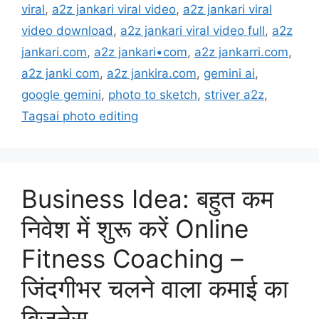
viral
,
a2z jankari viral video
,
a2z jankari viral
video download
,
a2z jankari viral video full
,
a2z
jankari.com
,
a2z jankari•com
,
a2z jankarri.com
,
a2z janki com
,
a2z jankira.com
,
gemini ai
,
google gemini
,
photo to sketch
,
striver a2z
,
Tagsai photo editing
Business Idea: बहुत कम
निवेश में शुरू करें Online
Fitness Coaching –
जिंदगीभर चलने वाला कमाई का
बिज़नेस