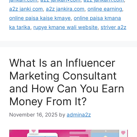
a2z janki com
,
a2z jankira.com
,
online earning
,
online paisa kaise kmaye
,
online paisa kmana
ka tarika
,
rupye kmane wali website
,
striver a2z
What Is an Influencer
Marketing Consultant
and How Can You Earn
Money From It?
November 16, 2025
by
admina2z