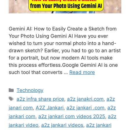
Gemini AI: How to Easily Create a Sketch from
Your Photo Using Gemini AI Have you ever
wished to turn your normal photo into a hand-
drawn sketch? Earlier, you had to go to an artist
for a portrait, but now modern AI tools make
this process effortless.Google Gemini AI is one
such tool that converts …
Read more
Categories
Technology
Tags
a2z infra share price
,
a2z janakri.com
,
a2z
janari com
,
A2Z Jankari
,
a2z jankari .com
,
a2z
jankari com
,
a2z jankari com videos 2025
,
a2z
jankari video
,
a2z jankari videos
,
a2z jankari