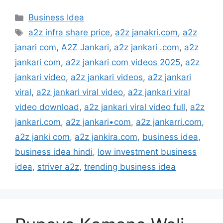
Categories
Business Idea
Tags
a2z infra share price
,
a2z janakri.com
,
a2z
janari com
,
A2Z Jankari
,
a2z jankari .com
,
a2z
jankari com
,
a2z jankari com videos 2025
,
a2z
jankari video
,
a2z jankari videos
,
a2z jankari
viral
,
a2z jankari viral video
,
a2z jankari viral
video download
,
a2z jankari viral video full
,
a2z
jankari.com
,
a2z jankari•com
,
a2z jankarri.com
,
a2z janki com
,
a2z jankira.com
,
business idea
,
business idea hindi
,
low investment business
idea
,
striver a2z
,
trending business idea