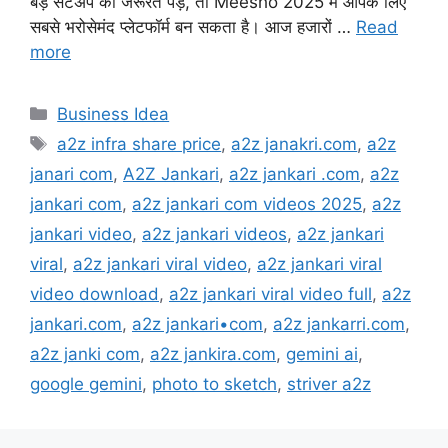
बड़े सेटअप की जरूरत पड़े, तो Meesho 2025 में आपके लिए
सबसे भरोसेमंद प्लेटफॉर्म बन सकता है। आज हजारों …
Read
more
Categories
Business Idea
Tags
a2z infra share price
,
a2z janakri.com
,
a2z
janari com
,
A2Z Jankari
,
a2z jankari .com
,
a2z
jankari com
,
a2z jankari com videos 2025
,
a2z
jankari video
,
a2z jankari videos
,
a2z jankari
viral
,
a2z jankari viral video
,
a2z jankari viral
video download
,
a2z jankari viral video full
,
a2z
jankari.com
,
a2z jankari•com
,
a2z jankarri.com
,
a2z janki com
,
a2z jankira.com
,
gemini ai
,
google gemini
,
photo to sketch
,
striver a2z