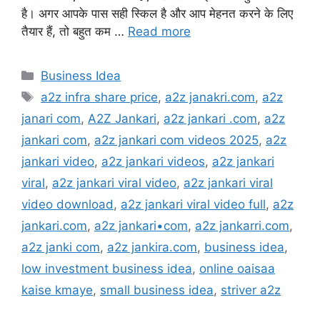
है। अगर आपके पास सही स्किल है और आप मेहनत करने के लिए
तैयार हैं, तो बहुत कम …
Read more
Categories
Business Idea
Tags
a2z infra share price
,
a2z janakri.com
,
a2z
janari com
,
A2Z Jankari
,
a2z jankari .com
,
a2z
jankari com
,
a2z jankari com videos 2025
,
a2z
jankari video
,
a2z jankari videos
,
a2z jankari
viral
,
a2z jankari viral video
,
a2z jankari viral
video download
,
a2z jankari viral video full
,
a2z
jankari.com
,
a2z jankari•com
,
a2z jankarri.com
,
a2z janki com
,
a2z jankira.com
,
business idea
,
low investment business idea
,
online oaisaa
kaise kmaye
,
small business idea
,
striver a2z