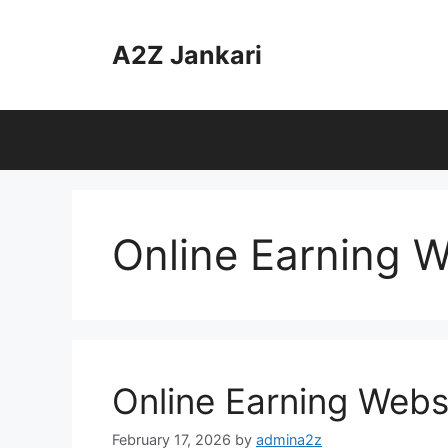
Skip
to
A2Z Jankari
content
Online Earning W
Online Earning Webs
February 17, 2026
by
admina2z